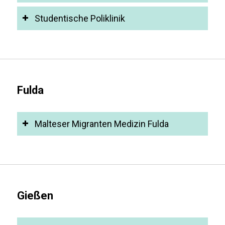
Studentische Poliklinik
Fulda
Malteser Migranten Medizin Fulda
Gießen